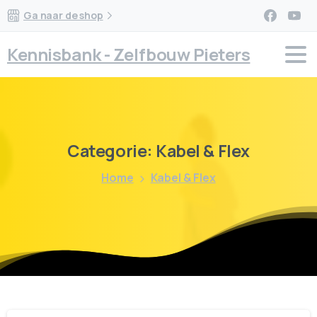
Ga naar de shop
Kennisbank - Zelfbouw Pieters
Categorie:
Kabel
&
Flex
Home
Kabel & Flex