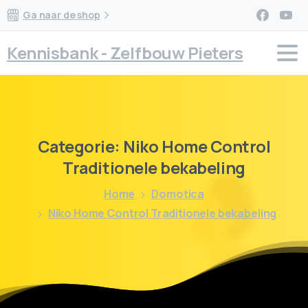
Ga naar de shop
Kennisbank - Zelfbouw Pieters
Categorie:
Niko
Home
Control
Traditionele
bekabeling
Home
Domotica
Niko Home Control Traditionele bekabeling