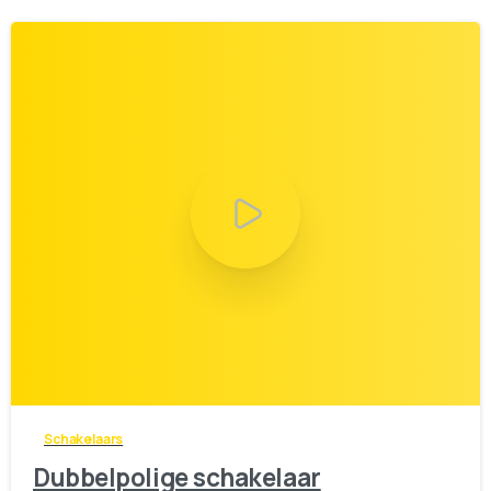
2
0
Schakelaars
Dubbelpolige schakelaar