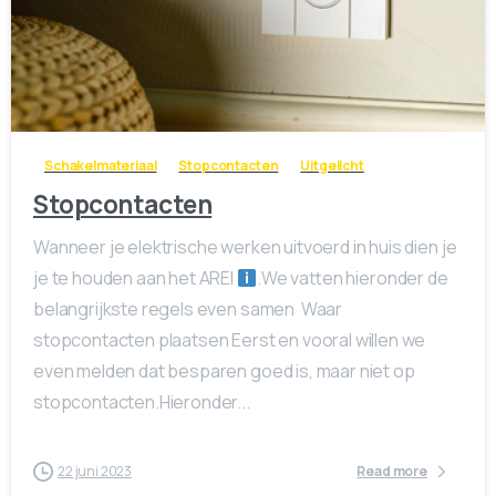
0
0
Schakelmateriaal
Stopcontacten
Uitgelicht
Stopcontacten
Wanneer je elektrische werken uitvoerd in huis dien je
je te houden aan het AREI
.We vatten hieronder de
belangrijkste regels even samen Waar
stopcontacten plaatsen Eerst en vooral willen we
even melden dat besparen goed is, maar niet op
stopcontacten.Hieronder...
22 juni 2023
Read more