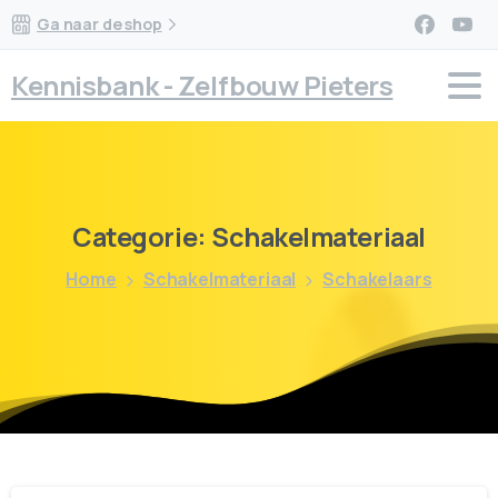
Ga naar de shop
Kennisbank - Zelfbouw Pieters
Categorie:
Schakelmateriaal
Home
Schakelmateriaal
Schakelaars