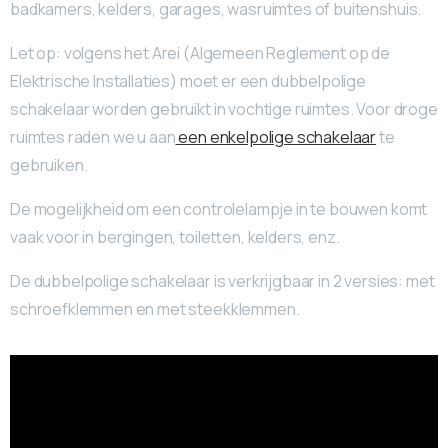
badkamers, kelders, garages, wasruimtes of buitenshuis.
Let op: volgens het Arei (Algemeen Reglement op de
Elektrische Installaties) moet er een dubbelpolige
schakelaar worden gebruikt in vochtige ruimtes. Voor droge
ruimtes raden we u aan
een enkelpolige schakelaar
te
gebruiken.
De mogelijkheid om een controlelampje in te bouwen komt
vaak voor in bergingen, toiletten, kelders, enz.
De dubbelpolige schakelaar is verkrijgbaar in 2 versies: met
schroefklemmen en met steekklemmen.