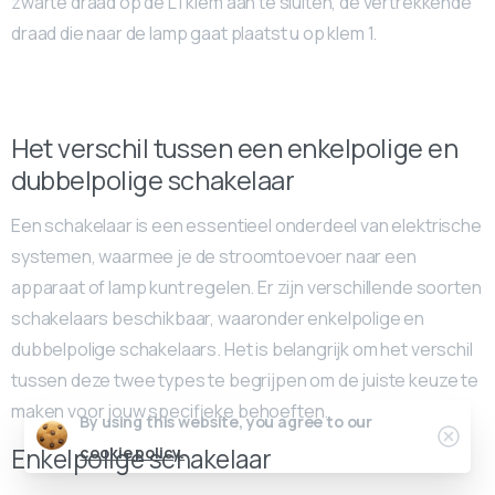
zwarte draad op de L1 klem aan te sluiten, de vertrekkende
draad die naar de lamp gaat plaatst u op klem 1.
Het verschil tussen een enkelpolige en
dubbelpolige schakelaar
Een schakelaar is een essentieel onderdeel van elektrische
systemen, waarmee je de stroomtoevoer naar een
apparaat of lamp kunt regelen. Er zijn verschillende soorten
schakelaars beschikbaar, waaronder enkelpolige en
dubbelpolige schakelaars. Het is belangrijk om het verschil
tussen deze twee types te begrijpen om de juiste keuze te
maken voor jouw specifieke behoeften.
By using this website, you agree to our
Enkelpolige schakelaar
cookie policy.