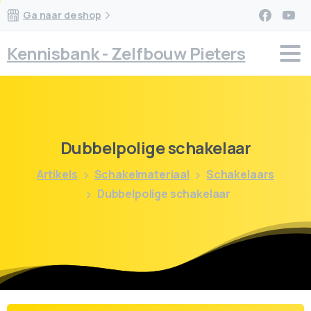
Ga naar de shop
Kennisbank - Zelfbouw Pieters
Dubbelpolige
schakelaar
Artikels
Schakelmateriaal
Schakelaars
Dubbelpolige schakelaar