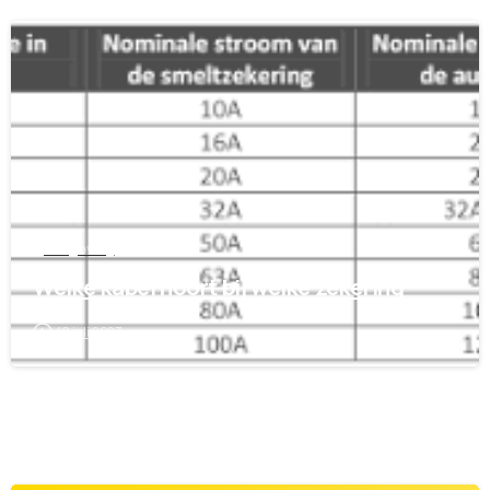
1
Wetgeving
Welke kabel hoort bij welke zekering
10 juli 2023