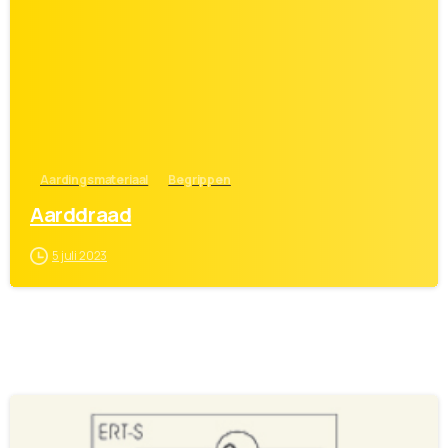
0
Aardingsmateriaal
Begrippen
Aarddraad
5 juli 2023
0