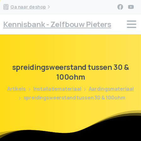
Ga naar de shop
Kennisbank - Zelfbouw Pieters
spreidingsweerstand
tussen
30
&
100ohm
Artikels
Installatiemateriaal
Aardingsmateriaal
spreidingsweerstand tussen 30 & 100ohm