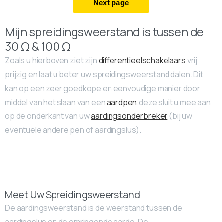
Mijn spreidingsweerstand is tussen de
30 Ω & 100 Ω
Zoals u hierboven ziet zijn
differentieelschakelaars
vrij
prijzig en laat u beter uw spreidingsweerstand dalen. Dit
kan op een zeer goedkope en eenvoudige manier door
middel van het slaan van een
aardpen
.deze sluit u mee aan
op de onderkant van uw
aardingsonderbreker
(bij uw
eventuele andere pen of aardingslus).
Meet Uw Spreidingsweerstand
De aardingsweerstand is de weerstand tussen de
aardingslus en de omringende aarde. De