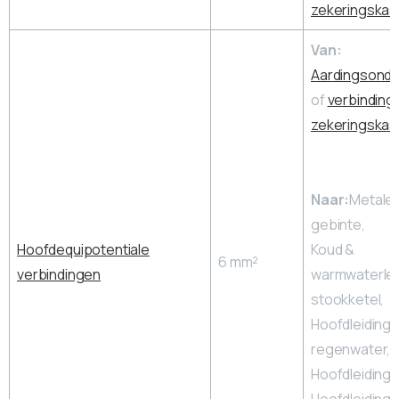
zekeringskas
Van:
Aardingsonde
of
verbindings
zekeringskas
Naar:
Metale
gebinte,
Hoofdequipotentiale
Koud &
6 mm²
verbindingen
warmwaterlei
stookketel,
Hoofdleiding
regenwater,
Hoofdleiding 