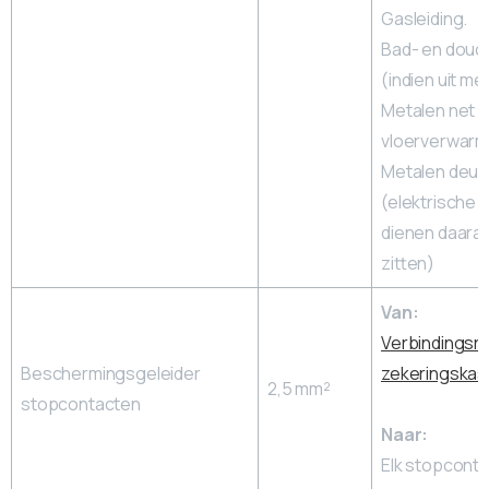
Gasleiding.
Bad- en douc
(indien uit met
Metalen net 
vloerverwarm
Metalen deurl
(elektrische l
dienen daarac
zitten)
Van:
Verbindingsra
Beschermingsgeleider
zekeringskas
2,5 mm²
stopcontacten
Naar:
Elk stopconta