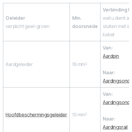
Verbinding t
Geleider
Min.
wat u dient aa
verplicht geel-groen
doorsnede
sluiten met d
kabel
Van:
Aardpin
Aardgeleider
16 mm²
Naar:
Aardingsonde
Van:
Aardingsonde
Hoofdbeschermingsgeleider
10 mm²
Naar:
Aardingsrail