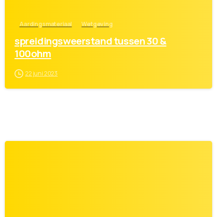
Aardingsmateriaal
Wetgeving
spreidingsweerstand tussen 30 &
100ohm
22 juni 2023
0