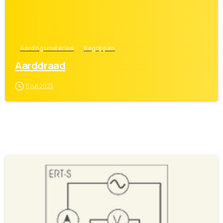
Aardingsmateriaal
Begrippen
Aarddraad
5 juli 2023
0