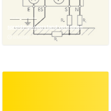
Aardingsmateriaal
spreidingsweerstand verkleinen
22 juni 2023
0