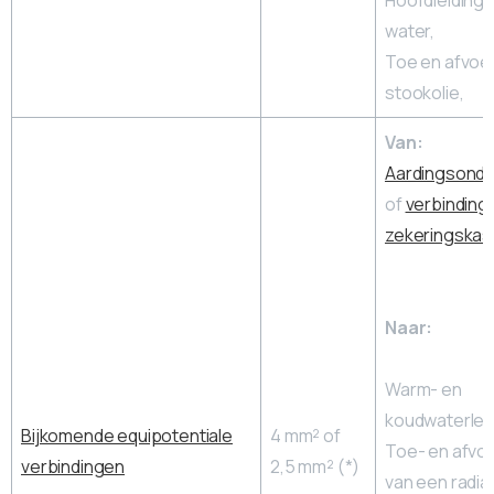
Hoofdleiding 
water,
Toe en afvoer
stookolie,
Van:
Aardingsonde
of
verbindings
zekeringskas
Naar:
Warm- en
koudwaterleid
Bijkomende equipotentiale
4 mm² of
Toe- en afvoe
verbindingen
2,5 mm² (*)
van een radiat