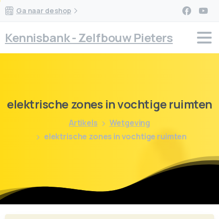
Ga naar de shop
Kennisbank - Zelfbouw Pieters
elektrische
zones
in
vochtige
ruimten
Artikels
Wetgeving
elektrische zones in vochtige ruimten