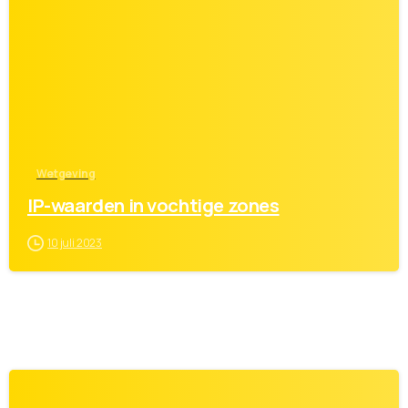
1
Wetgeving
IP-waarden in vochtige zones
10 juli 2023
0