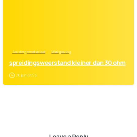
Aardingsmateriaal
Wetgeving
spreidingsweerstand kleiner dan 30 ohm
20 juni 2023
Leave a Reply