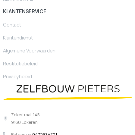
KLANTENSERVICE
Contact
Klantendienst
Algemene Voorwaarden
Restitutiebeleid
Privacybeleid
Zelestraat 145
9160 Lokeren
Bel ons op
0472634721