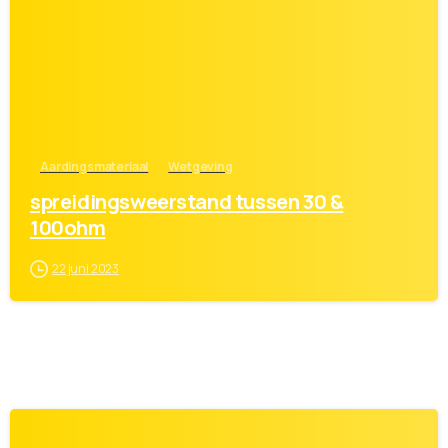
Aardingsmateriaal
Wetgeving
spreidingsweerstand tussen 30 &
100ohm
22 juni 2023
0