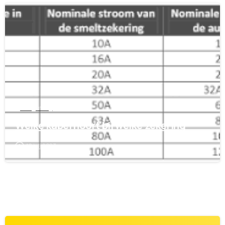
1
Wetgeving
Welke kabel hoort bij welke zekering
10 juli 2023