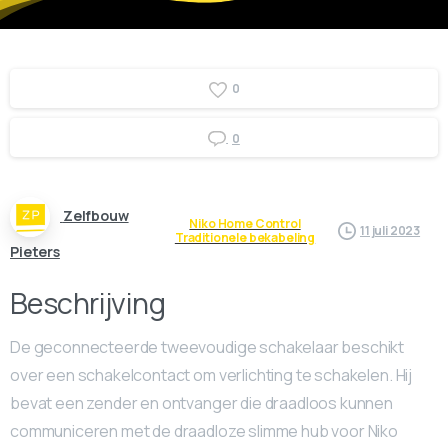
0
0
Zelfbouw
Niko Home Control
11 juli 2023
Traditionele bekabeling
Pieters
Beschrijving
De geconnecteerde tweevoudige schakelaar beschikt
over een schakelcontact om verlichting te schakelen. Hij
bevat een zender en ontvanger die draadloos kunnen
communiceren met de draadloze slimme hub voor Niko