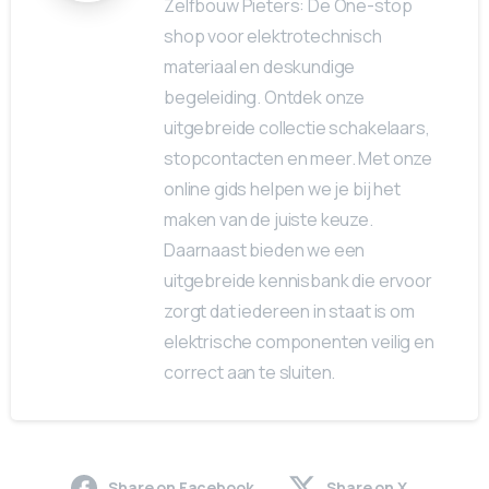
Zelfbouw Pieters: De One-stop
shop voor elektrotechnisch
materiaal en deskundige
begeleiding. Ontdek onze
uitgebreide collectie schakelaars,
stopcontacten en meer. Met onze
online gids helpen we je bij het
maken van de juiste keuze.
Daarnaast bieden we een
uitgebreide kennisbank die ervoor
zorgt dat iedereen in staat is om
elektrische componenten veilig en
correct aan te sluiten.
Share on Facebook
Share on X