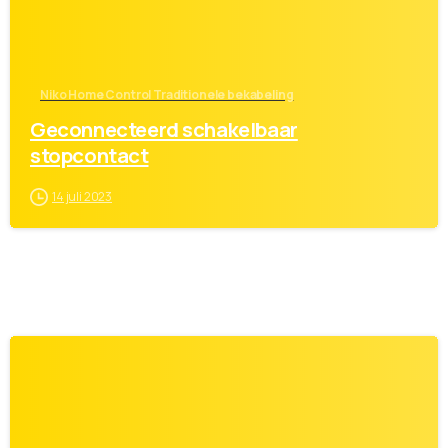
Niko Home Control Traditionele bekabeling
Geconnecteerd schakelbaar
stopcontact
14 juli 2023
0