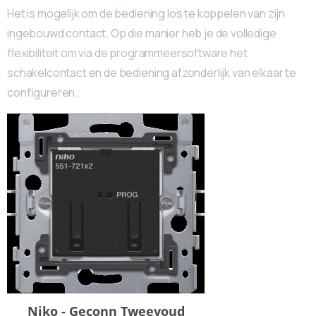
Het is mogelijk om de bediening los te koppelen van zijn
ingebouwd contact. Op die manier heb je de volledige
flexibiliteit om via de programmeersoftware het
schakelcontact en de bediening afzonderlijk van elkaar te
configureren.