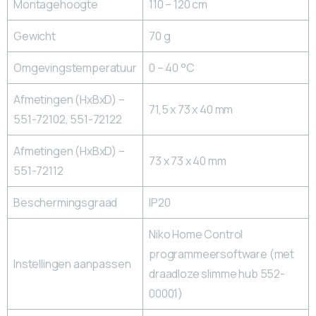
Montagehoogte
110 – 120 cm
Gewicht
70 g
Omgevingstemperatuur
0 – 40 °C
Afmetingen (HxBxD) –
71,5 x 73 x 40 mm
551-72102, 551-72122
Afmetingen (HxBxD) –
73 x 73 x 40 mm
551-72112
Beschermingsgraad
IP20
Niko Home Control
programmeersoftware (met
Instellingen aanpassen
draadloze slimme hub 552-
00001)