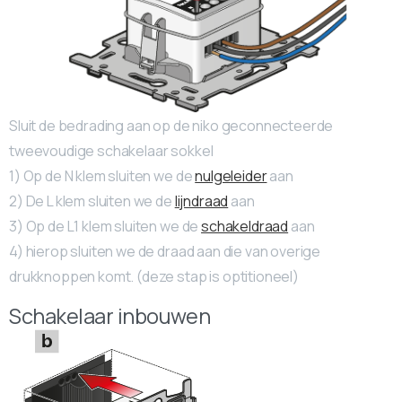
Sluit de bedrading aan op de niko geconnecteerde
tweevoudige schakelaar sokkel
1) Op de N klem sluiten we de
nulgeleider
aan
2) De L klem sluiten we de
lijndraad
aan
3) Op de L1 klem sluiten we de
schakeldraad
aan
4) hierop sluiten we de draad aan die van overige
drukknoppen komt. (deze stap is optitioneel)
Schakelaar inbouwen