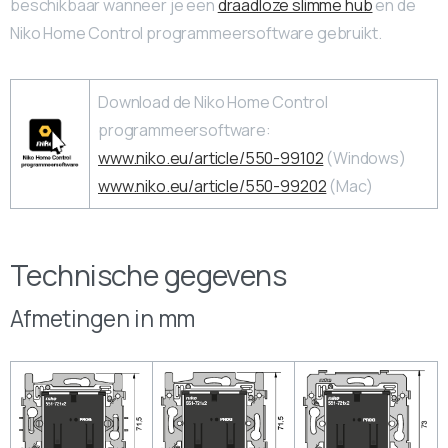
beschikbaar wanneer je een
draadloze slimme hub
en de
Niko Home Control programmeersoftware gebruikt.
Download de Niko Home Control
programmeersoftware:
www.niko.eu/article/550-99102
(Windows)
www.niko.eu/article/550-99202
(Mac)
Technische gegevens
Afmetingen in mm