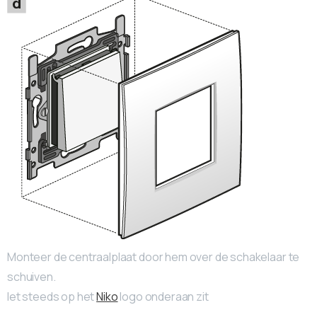
Monteer de centraalplaat door hem over de schakelaar te
schuiven.
let steeds op het
Niko
logo onderaan zit