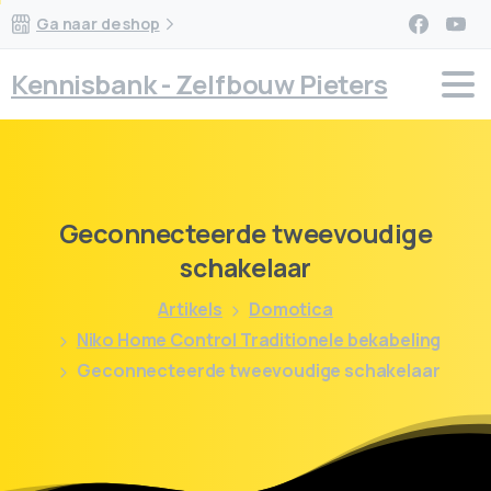
Ga naar de shop
Kennisbank - Zelfbouw Pieters
Geconnecteerde
tweevoudige
schakelaar
Artikels
Domotica
Niko Home Control Traditionele bekabeling
Geconnecteerde tweevoudige schakelaar