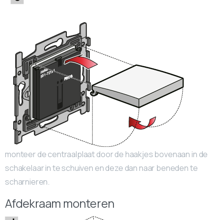
monteer de centraalplaat door de haakjes bovenaan in de
schakelaar in te schuiven en deze dan naar beneden te
scharnieren.
Afdekraam monteren