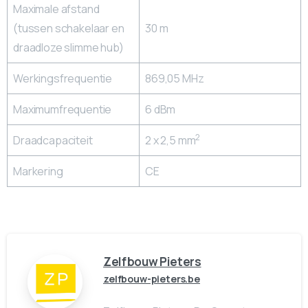
Maximale afstand
(tussen schakelaar en
30 m
draadloze slimme hub)
Werkingsfrequentie
869,05 MHz
Maximumfrequentie
6 dBm
2
Draadcapaciteit
2 x 2,5 mm
Markering
CE
Zelfbouw Pieters
zelfbouw-pieters.be